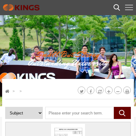
Small But Strong
Outstanding University
>
>